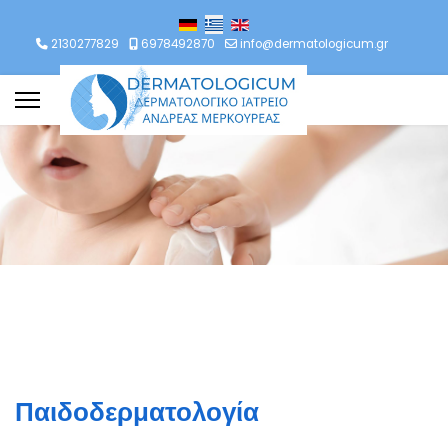
ιλέξτε τη γλώσσα σας
2130277829
6978492870
info@dermatologicum.gr
Παιδοδερματολογία