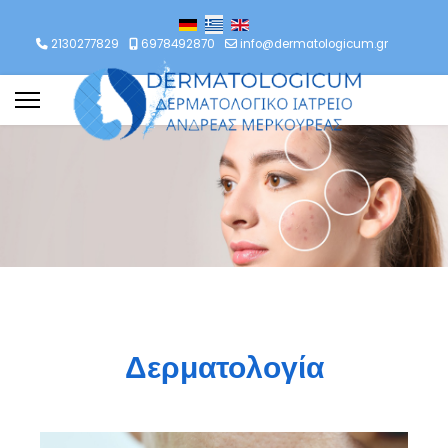
ιλέξτε τη γλώσσα σας
2130277829
6978492870
info@dermatologicum.gr
Δερματολογία