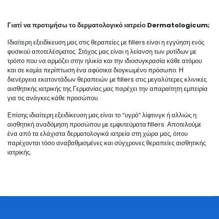
Γιατί να προτιμήσω το δερματολογικό ιατρείο
Dermatologicum
;
Ιδιαίτερη εξειδίκευση μας στις θεραπείες με fillers είναι η εγγύηση ενός
φυσικού αποτελέσματος. Στόχος μας είναι η λείανση των ρυτίδων με
τρόπο που να αρμόζει στην ηλικία και την ιδιοσυγκρασία κάθε ατόμου
και σε καμία περίπτωση ένα αφύσικα διογκωμένο πρόσωπο. Η
διενέργεια εκατοντάδων θεραπειών με fillers στις μεγαλύτερες κλινικές
αισθητικής ιατρικής της Γερμανίας μας παρέχει την απαραίτητη εμπειρία
για τις ανάγκες κάθε προσώπου.
Επίσης ιδιαίτερη εξειδίκευση μας είναι το “υγρό” λίφτινγκ ή αλλιώς η
αισθητική αναδόμηση προσώπου με εμφυτεύματα fillers. Αποτελούμε
ένα από τα ελάχιστα δερματολογικά ιατρεία στη χώρα μας, όπου
παρέχονται τόσο αναβαθμισμένες και σύγχρονες θεραπείες αισθητικής
ιατρικής.