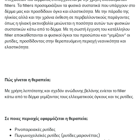
fillers. Τα fillers προσομοιάζουν τα φυσικά συστατικά που υπάρχουν στο
δέρμα μας και προσδίδουν όγκο και ελαστικότητα. Με την πάροδο της
ηλικίας αλλά και την χρόνια έκθεση σε περιβαλλοντικούς παράγοντες
όπως η ηλιακή ακτινοβολία μειώνεται η ποσότητα αυτών των φυσικών
συστατικών κάτω από το δέρμα. Με τη σωστή έγχυση του κατάλληλου
filler αποκαθίστανται οι φυσικοί όγκοι του προσώπου και “γεμίζουν” οι
ρυτίδες, προσδίδοντας στην θεραπευόμενη περιοχή νεανικότητα και
ελαστικότητα.
Πώς γίνεται η θεραπεία;
Με χρήση λεπτότατης και σχεδόν ανώδυνης βελόνης ενίεται το filler
κάτω από το δέρμα γεμίζοντας τους ελλειματικούς όγκους και τις ρυτίδες.
Σε ποιες περιοχές εφαρμόζεται η θεραπεία;
Ρινοπαρειακές ρυτίδες
Πωγωνοχειλεϊκές ρυτίδες (ρυτίδες μαριονέττας)