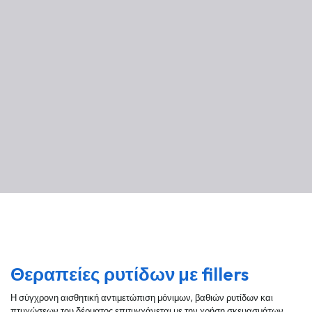
Θεραπείες ρυτίδων με fillers
Η σύγχρονη αισθητική αντιμετώπιση μόνιμων, βαθιών ρυτίδων και
πτυχώσεων του δέρματος επιτυγχάνεται με την χρήση σκευασμάτων