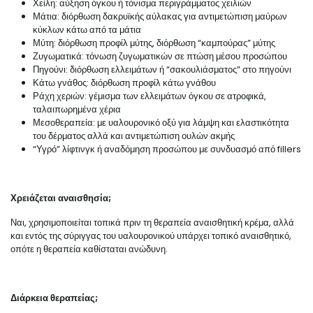
Χείλη: αύξηση όγκου ή τόνισμα περιγράμματος χειλιών
Μάτια: διόρθωση δακρυϊκής αύλακας για αντιμετώπιση μαύρων
κύκλων κάτω από τα μάτια
Μύτη: διόρθωση προφίλ μύτης, διόρθωση “καμπούρας” μύτης
Ζυγωματικά: τόνωση ζυγωματικών σε πτώση μέσου προσώπου
Πηγούνι: διόρθωση ελλειμάτων ή “σακουλιάσματος” στο πηγούνι
Κάτω γνάθος: διόρθωση προφίλ κάτω γνάθου
Ράχη χεριών: γέμισμα των ελλειμάτων όγκου σε ατροφικά,
ταλαιπωρημένα χέρια
Μεσοθεραπεία: με υαλουρονικό οξύ για λάμψη και ελαστικότητα
του δέρματος αλλά και αντιμετώπιση ουλών ακμής
“Υγρό” λίφτινγκ ή αναδόμηση προσώπου με συνδυασμό από fillers
Χρειάζεται αναισθησία;
Ναι, χρησιμοποιείται τοπικά πριν τη θεραπεία αναισθητική κρέμα, αλλά
και εντός της σύριγγας του υαλουρονικού υπάρχει τοπικό αναισθητικό,
οπότε η θεραπεία καθίσταται ανώδυνη.
Διάρκεια θεραπείας;