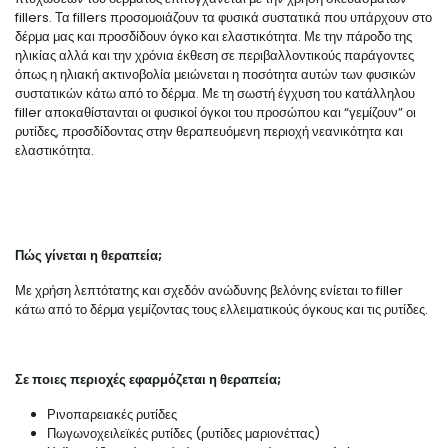
fillers. Τα fillers προσομοιάζουν τα φυσικά συστατικά που υπάρχουν στο
δέρμα μας και προσδίδουν όγκο και ελαστικότητα. Με την πάροδο της
ηλικίας αλλά και την χρόνια έκθεση σε περιβαλλοντικούς παράγοντες
όπως η ηλιακή ακτινοβολία μειώνεται η ποσότητα αυτών των φυσικών
συστατικών κάτω από το δέρμα. Με τη σωστή έγχυση του κατάλληλου
filler αποκαθίστανται οι φυσικοί όγκοι του προσώπου και “γεμίζουν” οι
ρυτίδες, προσδίδοντας στην θεραπευόμενη περιοχή νεανικότητα και
ελαστικότητα.
Πώς γίνεται η θεραπεία;
Με χρήση λεπτότατης και σχεδόν ανώδυνης βελόνης ενίεται το filler
κάτω από το δέρμα γεμίζοντας τους ελλειματικούς όγκους και τις ρυτίδες.
Σε ποιες περιοχές εφαρμόζεται η θεραπεία;
Ρινοπαρειακές ρυτίδες
Πωγωνοχειλεϊκές ρυτίδες (ρυτίδες μαριονέττας)