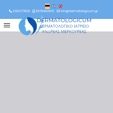
rache auswählen
2130277829
6978492870
info@dermatologicum.gr