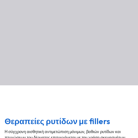
Θεραπείες ρυτίδων με fillers
Η σύγχρονη αισθητική αντιμετώπιση μόνιμων, βαθιών ρυτίδων και
πτυχώσεων του δέρματος επιτυγχάνεται με την χρήση σκευασμάτων