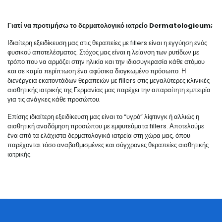
Γιατί να προτιμήσω το δερματολογικό ιατρείο
Dermatologicum
;
Ιδιαίτερη εξειδίκευση μας στις θεραπείες με fillers είναι η εγγύηση ενός
φυσικού αποτελέσματος. Στόχος μας είναι η λείανση των ρυτίδων με
τρόπο που να αρμόζει στην ηλικία και την ιδιοσυγκρασία κάθε ατόμου
και σε καμία περίπτωση ένα αφύσικα διογκωμένο πρόσωπο. Η
διενέργεια εκατοντάδων θεραπειών με fillers στις μεγαλύτερες κλινικές
αισθητικής ιατρικής της Γερμανίας μας παρέχει την απαραίτητη εμπειρία
για τις ανάγκες κάθε προσώπου.
Επίσης ιδιαίτερη εξειδίκευση μας είναι το “υγρό” λίφτινγκ ή αλλιώς η
αισθητική αναδόμηση προσώπου με εμφυτεύματα fillers. Αποτελούμε
ένα από τα ελάχιστα δερματολογικά ιατρεία στη χώρα μας, όπου
παρέχονται τόσο αναβαθμισμένες και σύγχρονες θεραπείες αισθητικής
ιατρικής.