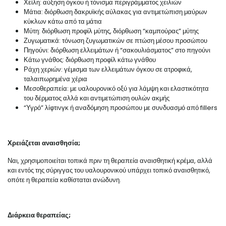
Χείλη: αύξηση όγκου ή τόνισμα περιγράμματος χειλιών
Μάτια: διόρθωση δακρυϊκής αύλακας για αντιμετώπιση μαύρων
κύκλων κάτω από τα μάτια
Μύτη: διόρθωση προφίλ μύτης, διόρθωση “καμπούρας” μύτης
Ζυγωματικά: τόνωση ζυγωματικών σε πτώση μέσου προσώπου
Πηγούνι: διόρθωση ελλειμάτων ή “σακουλιάσματος” στο πηγούνι
Κάτω γνάθος: διόρθωση προφίλ κάτω γνάθου
Ράχη χεριών: γέμισμα των ελλειμάτων όγκου σε ατροφικά,
ταλαιπωρημένα χέρια
Μεσοθεραπεία: με υαλουρονικό οξύ για λάμψη και ελαστικότητα
του δέρματος αλλά και αντιμετώπιση ουλών ακμής
“Υγρό” λίφτινγκ ή αναδόμηση προσώπου με συνδυασμό από fillers
Χρειάζεται αναισθησία;
Ναι, χρησιμοποιείται τοπικά πριν τη θεραπεία αναισθητική κρέμα, αλλά
και εντός της σύριγγας του υαλουρονικού υπάρχει τοπικό αναισθητικό,
οπότε η θεραπεία καθίσταται ανώδυνη.
Διάρκεια θεραπείας;