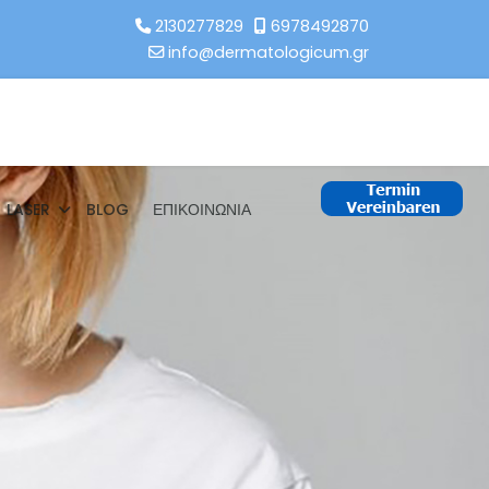
2130277829
6978492870
info@dermatologicum.gr
LASER
BLOG
ΕΠΙΚΟΙΝΩΝΙΑ