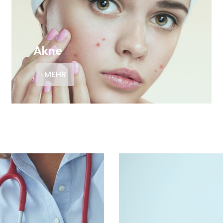
Akne
MEHR