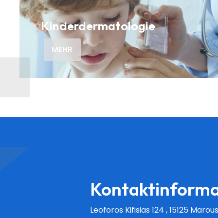
Kinderdermatologie
MEHR
Kontaktinforma
Leoforos Kifisias 124 , 15125 Marous