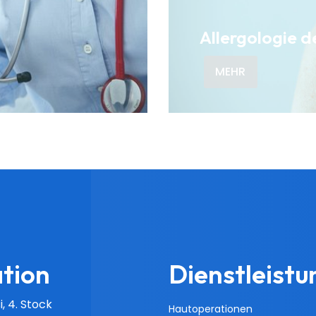
Allergologie d
MEHR
tion
Dienstleist
i, 4. Stock
Hautoperationen