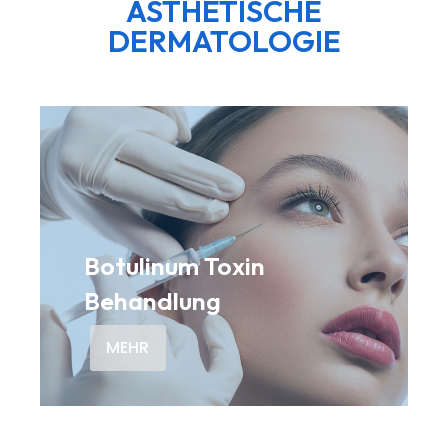
ÄSTHETISCHE
DERMATOLOGIE
Botulinum Toxin
Behandlung
MEHR