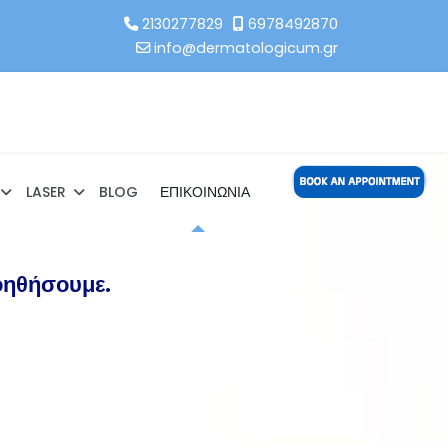
2130277829
6978492870
info@dermatologicum.gr
LASER
BLOG
ΕΠΙΚΟΙΝΩΝΙΑ
ήσουμε.