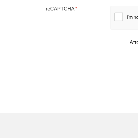
reCAPTCHA
*
Απο