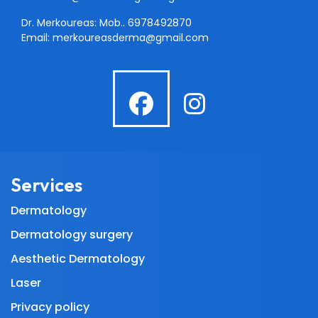
Dr. Merkoureas: Mob..
6978492870
Email:
merkoureasderma@gmail.com
fab
fab
fa-
fa-
facebook
instagra
Services
Dermatology
Dermatology surgery
Aesthetic Dermatology
Laser
Privacy policy