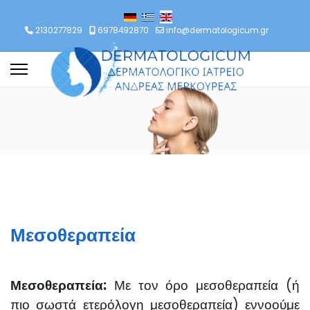
lect your language
2130277829
6978492870
info@dermatologicum.gr
Μεσοθεραπεία
Μεσοθεραπεία:
Με τον όρο μεσοθεραπεία (ή
πιο σωστά ετερόλογη μεσοθεραπεία) εννοούμε